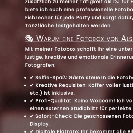
Zusätzlich zu meiner Tätigkeit als
DJ für 
biete ich euch eine professionelle
Fotobo
Eisbrecher für jede Party und sorgt dafü
Tanzfläche festgehalten werden.
🎭 Warum eine Fotobox von Al
Mit meiner Fotobox schafft ihr eine unte
lustige, kreative und emotionale Erinner
Fotografen.
✔
Selfie-Spaß:
Gäste steuern die Fotobo
✔
Kreative Requisiten:
Koffer voller lust
etc.) ist inklusive.
✔
Profi-Qualität:
Keine Webcam! Ich ve
einen externen
Studioblitz
für perfekte
✔
Sofort-Check:
Die geschossenen Fotos
Display.
✔
Digitale Flatrate:
Ihr bekommt
alle
Bi