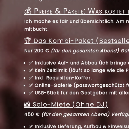
💰 Preise & Pakete: Was kostet
Ich mache es fair und übersichtlich. Am m
mitbucht.
🏆 Das Kombi-Paket (Bestselle
Nur 200 €
(für den gesamten Abend)
Gül
✅
Inklusive Auf- und Abbau
(ich bringe a
✅
Kein Zeitlimit
(läuft so lange wie die P
✅
Inkl. Requisiten-Koffer
.
✅
Online-Galerie
(passwortgeschützt f
✅
USB-Stick
für den Gastgeber mit alle
📸 Solo-Miete (Ohne DJ)
450 €
(für den gesamten Abend)
Verfüg
✅ Inklusive Lieferung, Aufbau & Einweisu