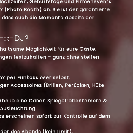
Hochzeiten, Geburtstage und Firmenevents
x (Photo Booth)
an. Sie ist der garantierte
r, dass auch die Momente abseits der
ster-DJ?
rhaltsame Möglichkeit für eure Gäste,
ungen festzuhalten – ganz ohne steifen
x per Funkauslöser selbst.
iger Accessoires (Brillen, Perücken, Hüte
rbaue eine
Canon Spiegelreflexkamera
&
 Ausleuchtung.
 erscheinen sofort zur Kontrolle auf dem
lder des Abends (kein Limit).